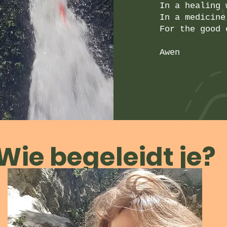
In a healing 
In a medicine
For the good 
Awen
Wie begeleidt je?