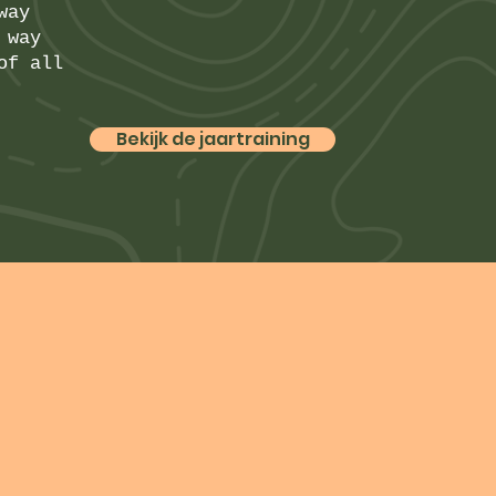
way
 way
of all
Bekijk de jaartraining