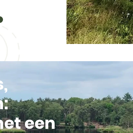
s,
n:
met een