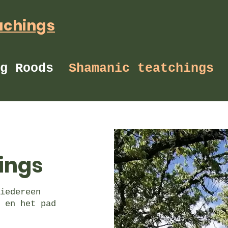
achings
g Roods
Shamanic teatchings
ings
iedereen
 en het pad